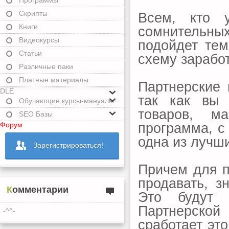
Программы
Скрипты
Всем, кто у
Книги
сомнительных
Видеокурсы
подойдет те
Статьи
схему заработ
Различные паки
Платные материалы
Партнерские 
DLE
так как вы 
Обучающие курсы-мануалы
товаров, м
SEO Базы
программа, с
Форум
одна из лучши
Зарегистрироваться!
Причем для п
продавать, з
Комментарии
Это будут 
Партнерско
-^^-
сработает это