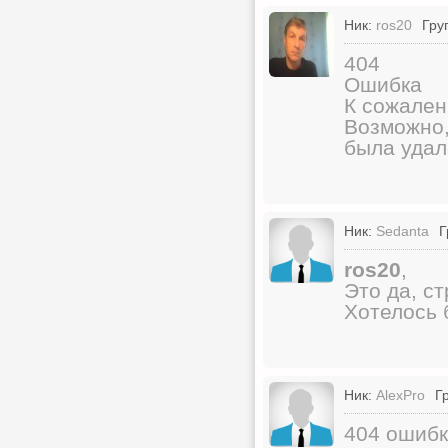
Ник:
ros20
Гру
404
Ошибка
К сожален
Возможно,
была удал
Ник:
Sedanta
Г
ros20
,
Это да, с
Хотелось 
Ник:
AlexPro
Г
404 ошибка