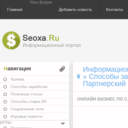
Наш форум
Главная
Добавить новость
Контакты
Информационн
Навигация
»
Способы за
Халява
Партнерский 
Способы заработка
Полезные статьи
ОНЛАЙН БИЗНЕС ПО С
Способы ставок БК
Социальные сети
Игровые новости
ИГРЫ