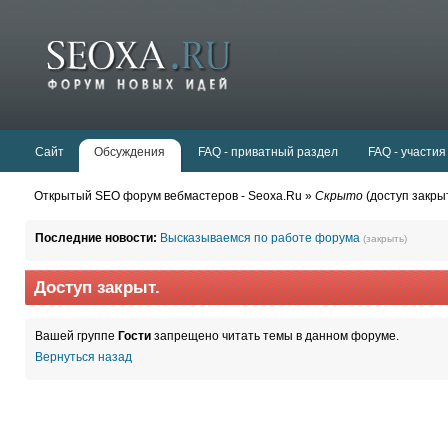
Сайт
Обсуждения
FAQ - приватный раздел
FAQ - участия
Открытый SEO форум вебмастеров - Seoxa.Ru »
Скрыто
(доступ закры
Последние новости:
Высказываемся по работе форума
(закрыть)
Доступ закрыт.
Вашей группе
Гости
запрещено читать темы в данном форуме.
Вернуться назад