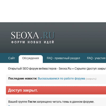
Сайт
Обсуждения
FAQ - приватный раздел
FAQ - участия
Открытый SEO форум вебмастеров - Seoxa.Ru »
Скрыто
(доступ закры
Последние новости:
Высказываемся по работе форума
(закрыть)
Доступ закрыт.
Вашей группе
Гости
запрещено читать темы в данном форуме.