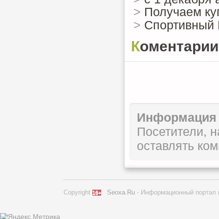
>
Получаем ку
>
Спортивный Б
Коментарии
Информация
Посетители, 
оставлять ком
Copyright
Seoxa.Ru
- Информационный портал 
16+