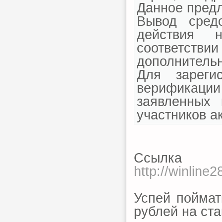
Данное пред
Вывод сред
действия 
соответст
дополнитель
Для зареги
верификаци
заявленных 
участников а
Ссылк
http://winline2
Успей поймат
рублей на ста