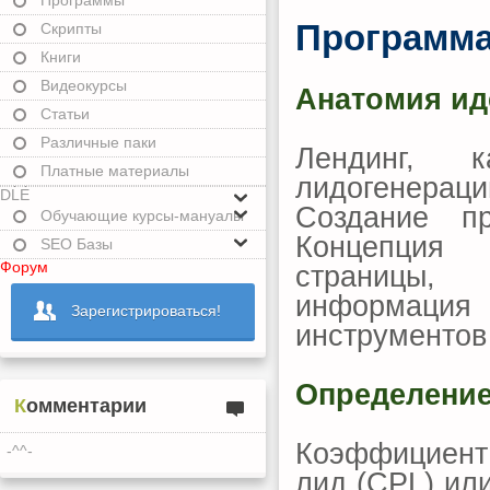
Программы
Программа
Скрипты
Книги
Видеокурсы
Анатомия ид
Статьи
Различные паки
Лендинг, 
Платные материалы
лидогенераци
DLE
Создание пр
Обучающие курсы-мануалы
Концепция 
SEO Базы
Форум
страницы,
информация
Зарегистрироваться!
инструментов
Определение
Комментарии
Коэффициент 
-^^-
лид (CPL) ил