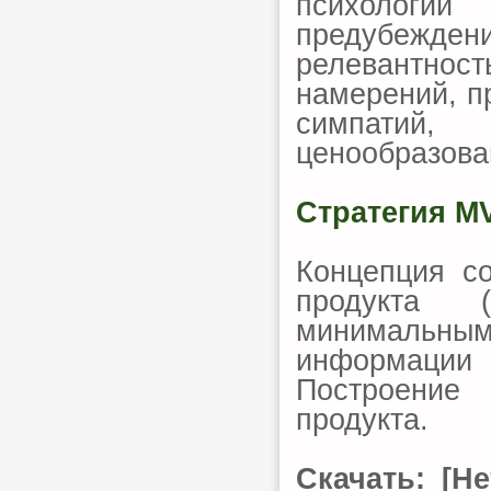
психологи
предубежд
релевантнос
намерений, п
симпатий,
ценообразова
Стратегия M
Концепция с
продукта 
минимальным
информации 
Построение
продукта.
Скачать: [Н