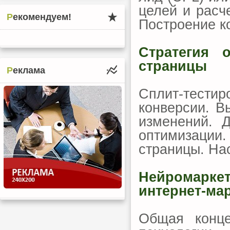
целей и расч
Рекомендуем!
Построение к
Стратегия 
страницы
Реклама
Сплит-тести
конверсии. В
изменений. 
оптимизаци
страницы. Нас
Нейромарке
интернет-ма
Общая конце