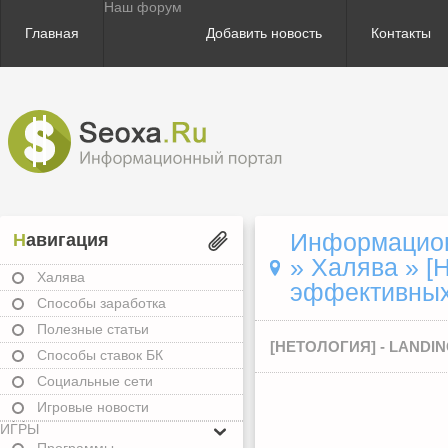
Наш форум
Главная
Добавить новость
Контакты
Информационн
Навигация
»
Халява
» [Н
Халява
эффективных
Способы заработка
Полезные статьи
[НЕТОЛОГИЯ] - LAND
Способы ставок БК
Социальные сети
Игровые новости
ИГРЫ