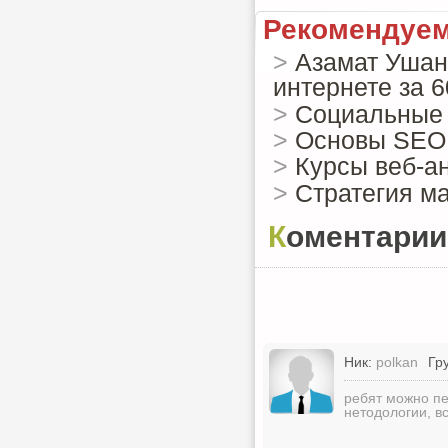
Рекомендуем
>
Азамат Ушан
интернете за 6
>
Социальные 
>
Основы SEO 
>
Курсы веб-ан
>
Стратегия м
Коментарии
Ник:
polkan
Гр
ребят можно пе
нетодологии, в