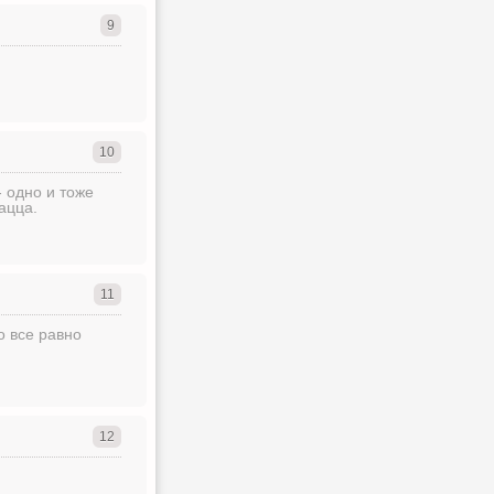
9
10
 одно и тоже
ацца.
11
о все равно
12