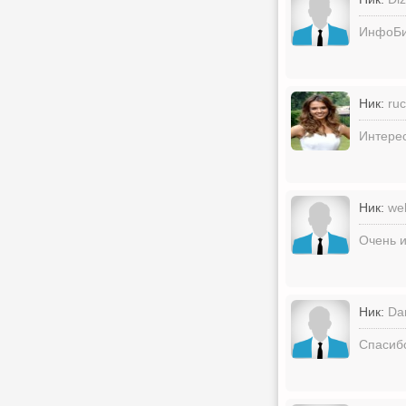
ИнфоБиз
Ник:
ru
Интерес
Ник:
we
Очень и
Ник:
Da
Спасибо