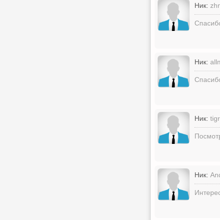
Ник:
zh
Спасиб
Ник:
all
Спасиб
Ник:
tigr
Посмотр
Ник:
An
Интерес