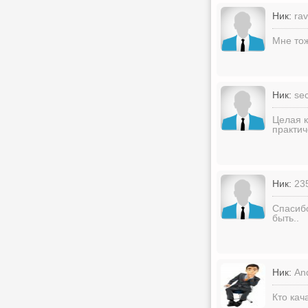
Ник:
ra
Мне тож
Ник:
se
Целая к
практич
Ник:
23
Спасибо
быть..
Ник:
An
Кто кач