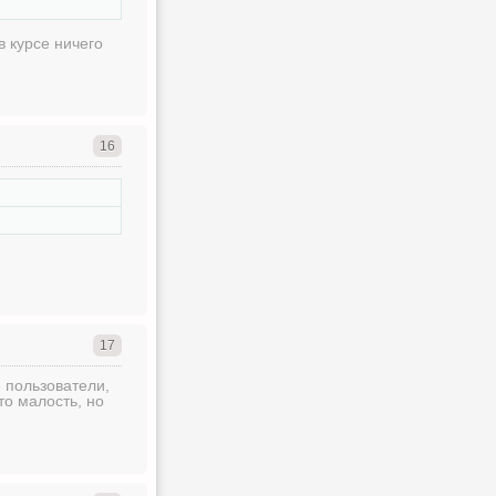
в курсе ничего
16
17
 пользователи,
то малость, но