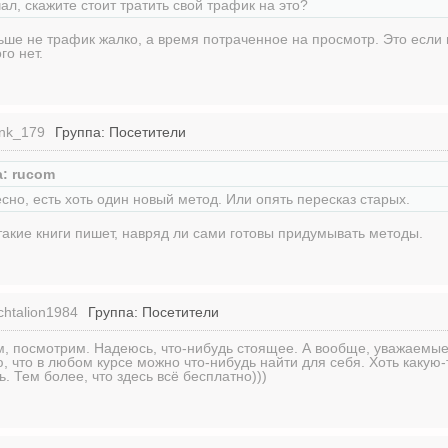
чал, скажите стоит тратить свой трафик на это?
ьше не трафик жалко, а время потраченное на просмотр. Это если 
го нет.
ank_179
Группа: Посетители
а: rucom
сно, есть хоть один новый метод. Или опять пересказ старых.
 такие книги пишет, навряд ли сами готовы придумывать методы.
chtalion1984
Группа: Посетители
, посмотрим. Надеюсь, что-нибудь стоящее. А вообще, уважаемые
, что в любом курсе можно что-нибудь найти для себя. Хоть какую-
. Тем более, что здесь всё бесплатно)))