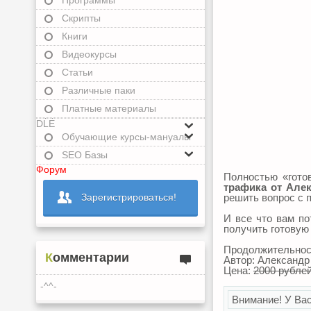
Программы
Скрипты
Книги
Видеокурсы
Статьи
Различные паки
Платные материалы
DLE
Обучающие курсы-мануалы
SEO Базы
Форум
Полностью «гото
трафика от Але
Зарегистрироваться!
решить вопрос с 
И все что вам по
получить готовую
Продолжительност
Комментарии
Автор: Александр
Цена:
2000 рубле
-^^-
Внимание! У Вас