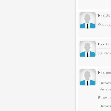
Ник:
Ja
Очередн
Ник:
kl
Да, кто
Ник:
me
Цитата
Интере
В том т
Цитата