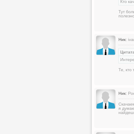
Кто ка
Тут бол
полезно
Ник:
iv
Цитат
Интере
Те, кто
Ник:
Po
Скачаем
я думаю
найдешь