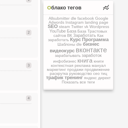
Облако тегов
Allsubmitter
dle
facebook
Google
Adwords
Instagram
landing page
SEO
steam
Twitter
vk
Wordpress
YouTube
База
База Трастовых
2
Заработать
сайтов
ВК
Как
Курс
Программа
заработать
бизнес
Шаблоны dle
вконтакте
видеокурс
заработок
зарабатывать
книга
инфобизнес
книги
контекстная реклама
мануал
3
маркетинг
продажи
продвижение
раскрутка
руководство
сео
тиц
трафик
тренинг
яндекс директ
Показать все теги
4