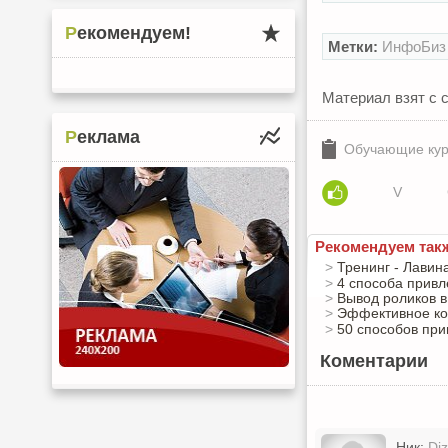
Рекомендуем!
Метки:
ИнфоБиз
Материал взят с 
Реклама
Обучающие кур
V
Рекомендуем так
>
Тренинг - Лавин
>
4 способа привле
>
Вывод роликов в
>
Эффективное ко
>
50 способов при
Коментарии
Ник:
Di