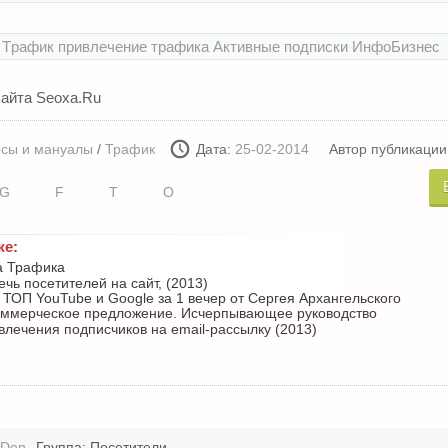
 Tpaфик
привлечение трафика
Активные подписки
ИнфоБизнес
сайта
Seoxa.Ru
сы и мануалы
/
Трафик
Дата:
25-02-2014
Автор публикации
G
F
T
O
же:
а Трафика
чь посетителей на сайт, (2013)
 ТОП YouTube и Google за 1 вечер от Сергея Архангельского
ммерческое предложение. Исчерпывающее руководство
влечения подписчиков на email-рассылку (2013)
zDen
Группа: Посетители