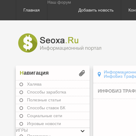
Наш форум
Главная
Добавить новость
Кон
Информационный
Навигация
ИнфоБиз Tpaфи
Халява
ИНФОБИЗ TPAФ
Способы заработка
Полезные статьи
Способы ставок БК
Социальные сети
Игровые новости
ИГРЫ