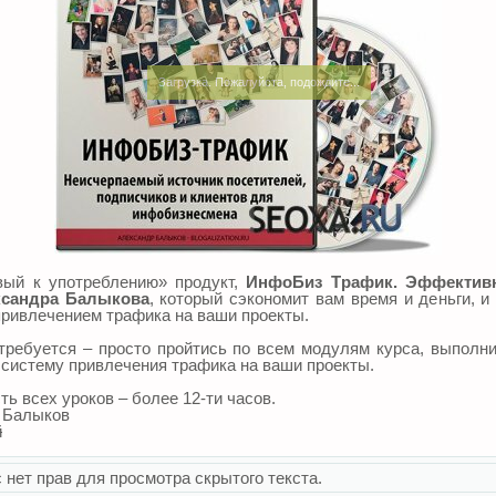
Загрузка. Пожалуйста, подождите...
вый к употреблению» продукт,
ИнфоБиз Tpaфик. Эффективн
ксандра Балыкова
, который сэкономит вам время и деньги, и
привлечением трафика на ваши проекты.
требуется – просто пройтись по всем модулям курса, выполни
 систему привлечения трафика на ваши проекты.
ь всех уроков – более 12-ти часов.
 Балыков
й
 нет прав для просмотра скрытого текста.