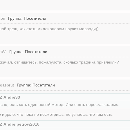
son
Группа: Посетители
ой треш, как стать миллионером научит мавроди))
onWi
Группа: Посетители
 скачал, отпишитесь, пожалуйста, сколько трафика привлекли?
gasprut
Группа: Посетители
: Andre33
сно, есть хоть один новый метод. Или опять пересказ старых.
о и дело, что пока не посмотришь, не узнаешь что там есть.
: Andre.petrow2010