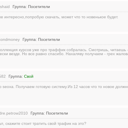
vshaid
Группа: Посетители
е интересно,попробую скачать, может что то новенькое будет.
condmoney
Группа: Посетители
оллекция курсов уже про траффик собралась. Смотришь, читаешь -
ески везде. Но все равно спасибо. Нахаляву получаем - грех жалов
582
Группа:
Свой
 seoxa. Получаем готовую систему.Из 12 часов что то новое должн
dre.petrow2010
Группа: Посетители
ал, скажите стоит тратить свой трафик на это?