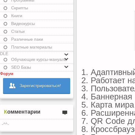
Программы
Скрипты
Книги
Видеокурсы
Статьи
Различные паки
Платные материалы
DLE
Обучающие курсы-мануалы
SEO Базы
1. Адаптивны
Форум
2. Работает н
Зарегистрироваться!
3. Пользовате
4. Баннерная
5. Карта мира
6. Расширенн
Комментарии
7. QR Code д
-^^-
8. Кроссбрау