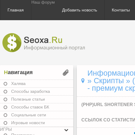
Наш форум
Главная
Добавить новость
Контакты
Информационн
Навигация
»
Скрипты
» (
Халява
- премиум ск
Способы заработка
Полезные статьи
(PHP)URL SHORTENER 
Способы ставок БК
Социальные сети
ССЫЛОК СО СТАТИСТ
Игровые новости
ИГРЫ