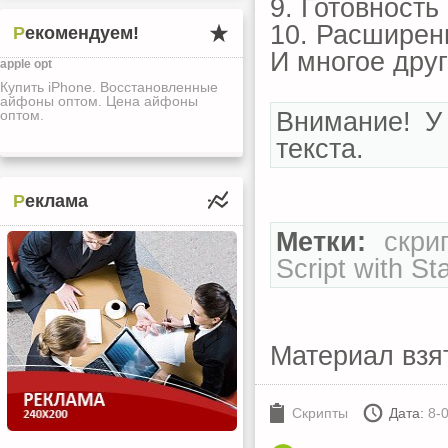
9. Готовность
10. Расширен
Рекомендуем!
И многое друг
apple opt
Купить iPhone. Восстановленные
айфоны оптом. Цена айфоны
Внимание! У
оптом.
текста.
Реклама
Метки:
скри
Script with Sta
Материал взя
Скрипты
Дата:
8-