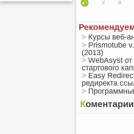
V
G
Рекомендуем
>
Курсы веб-ан
>
Prismotube v
(2013)
>
WebAsyst от 
стартового ка
>
Easy Redirect
редиректа ссы
>
Программный
Коментарии