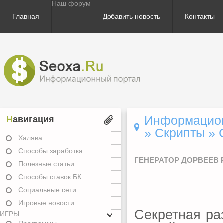
Наш форум
Главная
Добавить новость
Контакты
Информационн
Навигация
»
Скрипты
» 
Халява
Способы заработка
ГЕНЕРАТОР ДОРВЕЕВ 
Полезные статьи
Способы ставок БК
Социальные сети
Игровые новости
Секретная ра
ИГРЫ