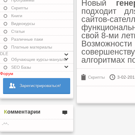
Программы
Новый
ген
Скрипты
подходит д
Книги
сайтов-сат
Видеокурсы
функциональн
Статьи
свой 8-ми ле
Различные паки
Возможност
Платные материалы
совершенств
DLE
алгоритмах п
Обучающие курсы-мануалы
SEO Базы
Форум
Скрипты
3-02-201
Зарегистрироваться!
Комментарии
-^^-