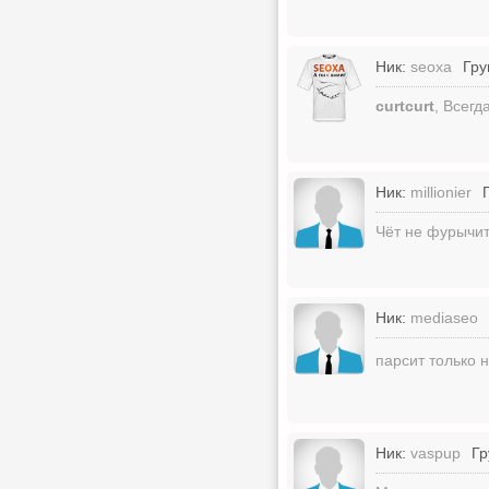
Ник:
seoxa
Гру
curtcurt
, Всегд
Ник:
millionier
Чёт не фурычит
Ник:
mediaseo
парсит только 
Ник:
vaspup
Гр