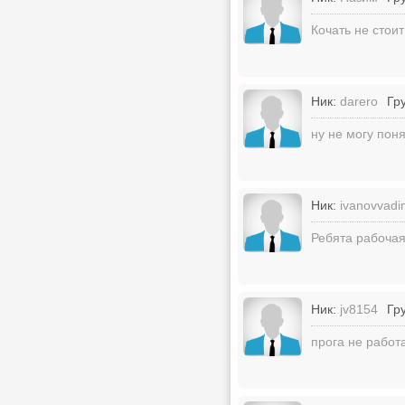
Кочать не стои
Ник:
darero
Гр
ну не могу пон
Ник:
ivanovvadi
Ребята рабочая
Ник:
jv8154
Гр
прога не работа