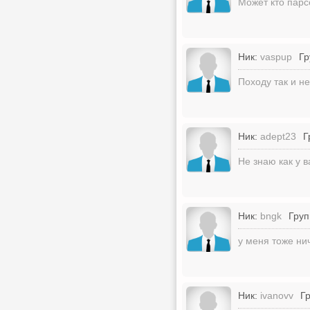
Может кто парс
Ник:
vaspup
Гр
Походу так и не
Ник:
adept23
Г
Не знаю как у 
Ник:
bngk
Груп
у меня тоже ни
Ник:
ivanovv
Г