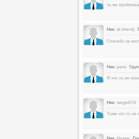
та же проблема
Ник:
al.sherstj
Спасибо за ма
Ник:
paris
Груп
Я что то не по
Ник:
sergei076
Тоже что то не
Ник:
Назим
Гр