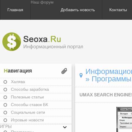
Наш форум
Главная
Добавить новость
Контакты
Информационн
Навигация
»
Программы
Халява
Способы заработка
UMAX SEARCH ENGINES
Полезные статьи
Способы ставок БК
Социальные сети
Игровые новости
ИГРЫ