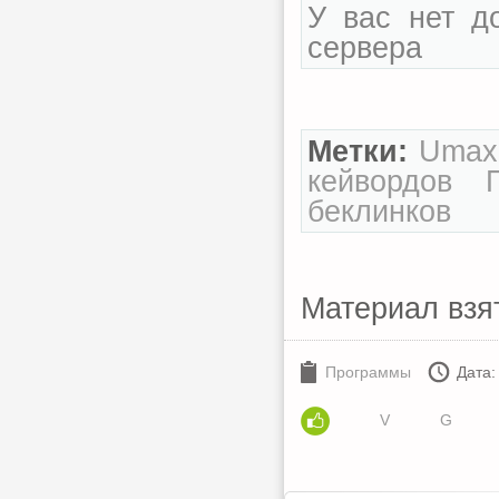
У вас нет д
сервера
Метки:
Umax 
кейвордов
беклинков
Материал взя
Программы
Дата
V
G