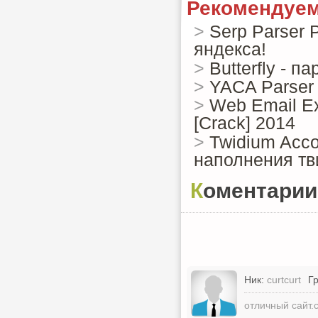
Рекомендуем
>
Serp Parser 
яндекса!
>
Butterfly - 
>
YACA Parser 
>
Web Email Ex
[Crack] 2014
>
Twidium Acco
наполнения тви
Коментарии
Ник:
curtcurt
Г
отличный сайт.