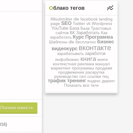
Облако тегов
Allsubmitter
dle
facebook
landing
SEO
page
Twitter
vk
Wordpress
YouTube
База
База Трастовых
Заработать
сайтов
ВК
Как
Курс
Программа
заработать
бизнес
Шаблоны dle
бесплатно
вконтакте
видеокурс
заработок
зарабатывать
книга
инфобизнес
книги
контекстная реклама
мануал
маркетинг
программы
продажи
продвижение
раскрутка
руководство
сео
ссылки
тиц
трафик
тренинг
яндекс директ
Показать все теги
Полная новость
16)