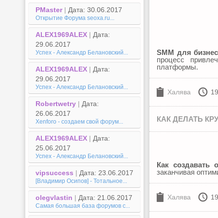
PMaster
|
Дата: 30.06.2017
Открытие Форума seoxa.ru...
ALEX1969ALEX
|
Дата:
29.06.2017
SMM для бизнес
Успех - Александр Белановский...
процесс привле
платформы.
ALEX1969ALEX
|
Дата:
29.06.2017
Успех - Александр Белановский...
Халява
19
Robertwetry
|
Дата:
26.06.2017
КАК ДЕЛАТЬ К
Xenforo - создаем свой форум...
ALEX1969ALEX
|
Дата:
25.06.2017
Успех - Александр Белановский...
Как создавать 
заканчивая оптим
vipsuccess
|
Дата: 23.06.2017
[Владимир Осипов] - Тотальное...
Халява
19
olegvlastin
|
Дата: 21.06.2017
Самая большая база форумов с...