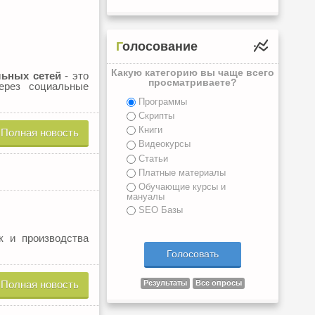
Голосование
Какую категорию вы чаще всего
льных сетей
- это
просматриваете?
ерез социальные
Программы
Скрипты
Книги
Полная новость
Видеокурсы
Статьи
Платные материалы
Обучающие курсы и
мануалы
SEO Базы
к и производства
Полная новость
Результаты
Все опросы