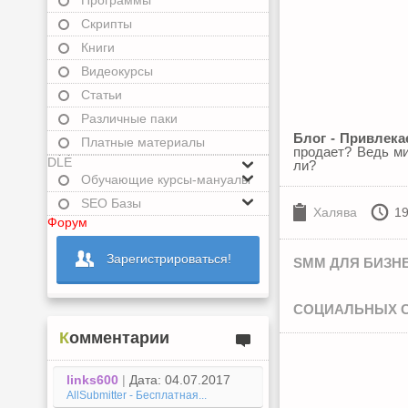
Программы
Скрипты
Книги
Видеокурсы
Статьи
Различные паки
Блог - Привлека
Платные материалы
продает? Ведь ми
DLE
ли?
Обучающие курсы-мануалы
SEO Базы
Халява
19
Форум
Зарегистрироваться!
SMM ДЛЯ БИЗН
СОЦИАЛЬНЫХ СЕ
Комментарии
links600
|
Дата: 04.07.2017
AllSubmitter - Бесплатная...