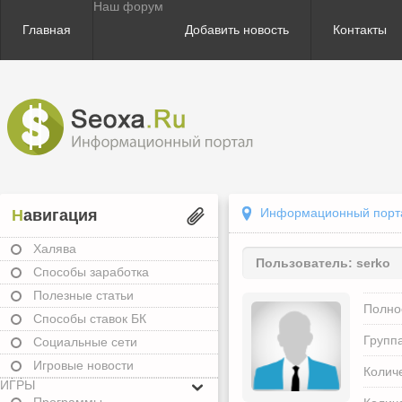
Наш форум
Главная
Добавить новость
Контакты
Информационный портал
Навигация
Халява
Пользователь:
serko
Способы заработка
Полезные статьи
Полно
Способы ставок БК
Группа
Социальные сети
Игровые новости
Колич
ИГРЫ