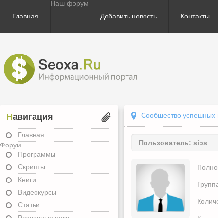
Наш форум
Главная
Добавить новость
Контакты
Сообщество успешных в
Навигация
Главная
Пользователь:
sibs
Форум
Программы
Скрипты
Полно
Книги
Группа
Видеокурсы
Колич
Статьи
Различные паки