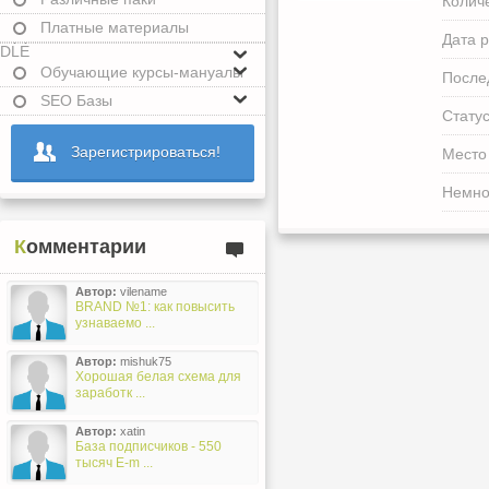
Колич
Платные материалы
Дата р
DLE
Обучающие курсы-мануалы
После
SEO Базы
Статус
Зарегистрироваться!
Место
Немно
Комментарии
Автор:
vilename
BRAND №1: как повысить
узнаваемо ...
Автор:
mishuk75
Хорошая белая схема для
заработк ...
Автор:
xatin
База подписчиков - 550
тысяч E-m ...