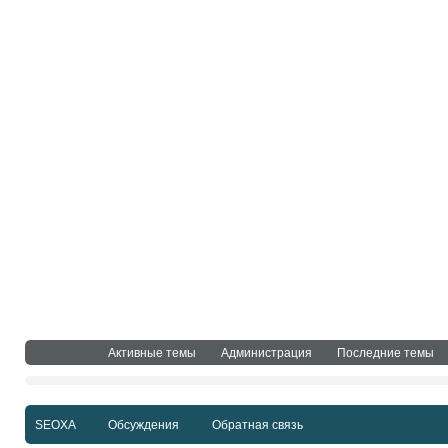
Активные темы
Администрация
Последние темы
SEOXA
Обсуждения
Обратная связь