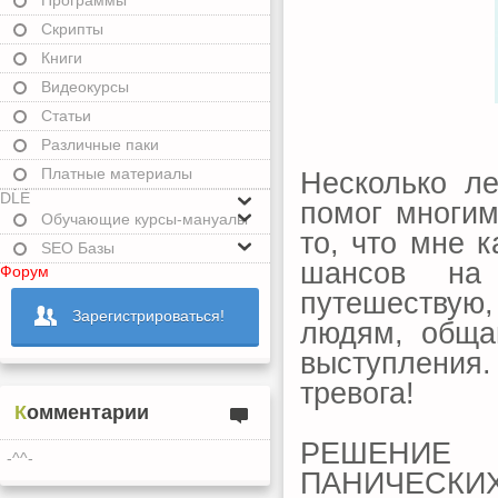
Программы
Скрипты
Книги
Видеокурсы
Статьи
Различные паки
Платные материалы
Несколько л
DLE
помог многим
Обучающие курсы-мануалы
то, что мне 
SEO Базы
шансов на
Форум
путешествую,
Зарегистрироваться!
людям, обща
выступлени
тревога!
Комментарии
РЕШЕНИЕ
-^^-
ПАНИЧЕСК