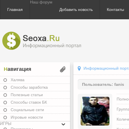
Наш форум
Главная
Добавить новость
Контакты
Информационный портал
Навигация
Халява
Пользователь:
fanis
Способы заработка
Полезные статьи
Полно
Способы ставок БК
Группа
Социальные сети
Игровые новости
Колич
ИГРЫ