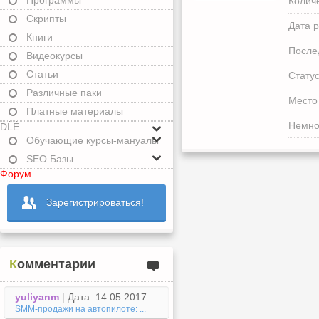
Программы
Колич
Скрипты
Дата р
Книги
После
Видеокурсы
Статьи
Статус
Различные паки
Место
Платные материалы
Немно
DLE
Обучающие курсы-мануалы
SEO Базы
Форум
Зарегистрироваться!
Комментарии
yuliyanm
|
Дата: 14.05.2017
SMM-продажи на автопилоте: ...