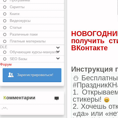
Программы
Скрипты
Книги
Видеокурсы
Статьи
НОВОГОДНИ
Различные паки
получить ст
Платные материалы
ВКонтакте
DLE
Обучающие курсы-мануалы
SEO Базы
Форум
Инструкция 
Зарегистрироваться!
⛄ Бесплатны
#ПраздникКН
1. Открываем
Комментарии
стикеры!
2. Хочешь от
-^^-
«да» или «не