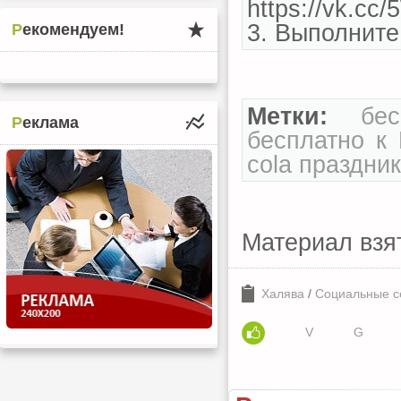
https://vk.c
3. Выполните
Рекомендуем!
Метки:
бе
Реклама
бесплатно к
cola праздни
Материал взя
Халява
/
Социальные с
V
G