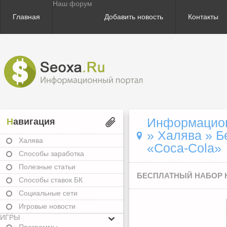
Наш форум
Главная
Добавить новость
Контакты
Информационн
Навигация
»
Халява
» Б
Халява
«Coca-Cola»
Способы заработка
Полезные статьи
БЕСПЛАТНЫЙ НАБОР 
Способы ставок БК
Социальные сети
Игровые новости
ИГРЫ